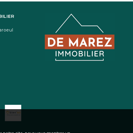
ILIER
aroeul