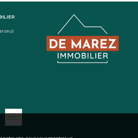
ILIER
aroeul