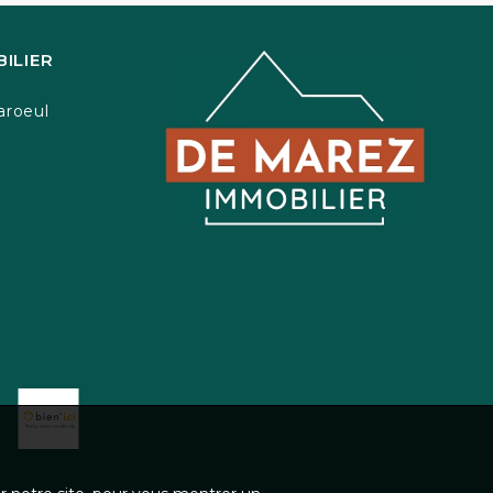
ILIER
aroeul