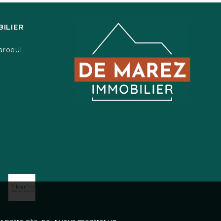
ILIER
aroeul