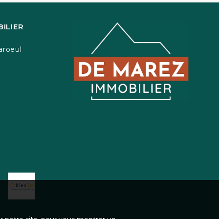
ILIER
aroeul