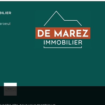
ILIER
aroeul