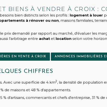
ET BIENS À VENDRE À CROIX 
oins bien distincts selon les profils :
logement à louer
po
ppartements à rénover ou non
, maisons familiales, terra
le prix demandé par rapport au marché, d'évaluer les marge
 aussi l'arbitrage entre
achat
et
location
selon votre horizon
ÈRES EN VENTE À CROIX
ANNONCES IMMOBILIÈRES E
ELQUES CHIFFRES
2
s. Avec une superficie de 4 km
, la densité de population 
52 % de maisons et 48 % d'appartements.
 % d'artisans, commercants et chefs d'entreprise, 31 % de c