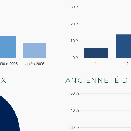
30 %
20 %
10 %
0 %
990 à 2005
après 2006
1
2
IX
ANCIENNETÉ D
50 %
40 %
30 %