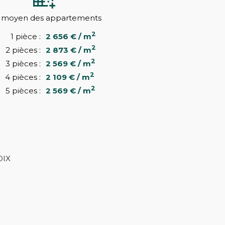
x moyen des appartements
2
1 pièce :
2 656 € / m
2
2 pièces :
2 873 € / m
2
3 pièces :
2 569 € / m
2
4 pièces :
2 109 € / m
2
5 pièces :
2 569 € / m
X
OIX