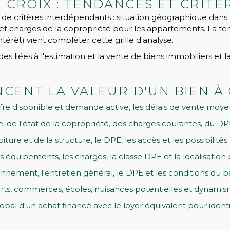
 CROIX : TENDANCES ET CRITÈ
 critères interdépendants : situation géographique dans la 
té et charges de la copropriété pour les appartements. La t
térêt) vient compléter cette grille d'analyse.
ées à l'estimation et la vente de biens immobiliers et la
NCENT LA VALEUR D'UN BIEN À
ffre disponible et demande active, les délais de vente moyen
, de l'état de la copropriété, des charges courantes, du DPE
a toiture et de la structure, le DPE, les accès et les possibi
es équipements, les charges, la classe DPE et la localisatio
ionnement, l'entretien général, le DPE et les conditions du ba
ports, commerces, écoles, nuisances potentielles et dynamis
bal d'un achat financé avec le loyer équivalent pour identifi