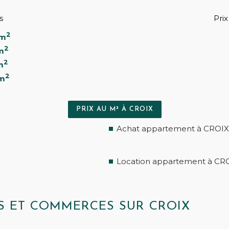
s
Pri
2
 m
2
m
2
m
2
 m
PRIX AU M² À CROIX
Achat appartement à CROI
Location appartement à CR
ES ET COMMERCES SUR CROIX