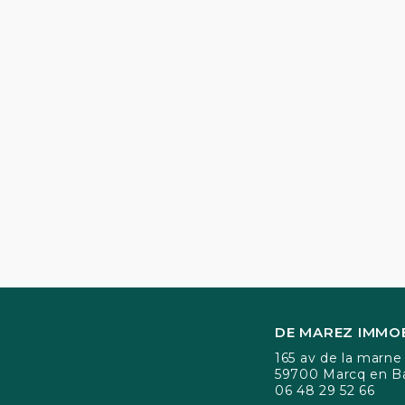
DE MAREZ IMMOB
165 av de la marne
59700 Marcq en B
06 48 29 52 66