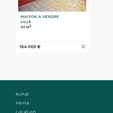
MAISON A VENDRE
LILLE
2
93 M
164 000 €
Achat
Vente
Location