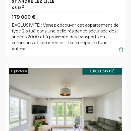
ST ANDRE LEZ LILLE
2
46 M
179 000 €
EXCLUSIVITE : Venez découvrir cet appartement de
type 2 situé dans une belle résidence sécurisée des
années 2000 et à proximité des transports en
communs et commerces. Il se compose d'une
S
entrée ...
10 photo(s)