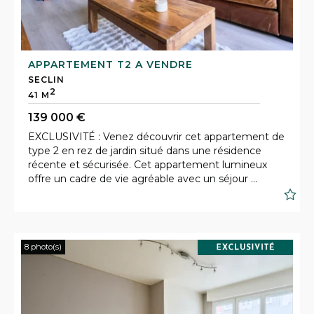
APPARTEMENT T2 A VENDRE
SECLIN
2
41 M
139 000 €
EXCLUSIVITÉ : Venez découvrir cet appartement de
type 2 en rez de jardin situé dans une résidence
récente et sécurisée. Cet appartement lumineux
offre un cadre de vie agréable avec un séjour ...
S
8 photo(s)