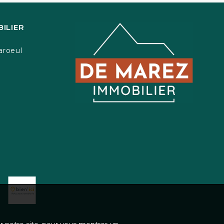
ILIER
aroeul